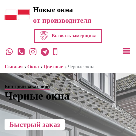
Новые окна
от производителя
Вызвать замерщика
›
›
›
Главная
Окна
Цветные
Черные окна
Быстрый заказ окон
Черные окна
Быстрый заказ